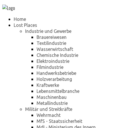
Home
Lost Places
Industrie und Gewerbe
Brauereiwesen
Textilindustrie
Wasserwirtschaft
Chemische Industrie
Elektroindustrie
Filmindustrie
Handwerksbetriebe
Holzverarbeitung
Kraftwerke
Lebensmittelbranche
Maschinenbau
Metallindustrie
Militär und Streitkräfte
Wehrmacht
MfS - Staatssicherheit
MdI - Ministerium des Innern