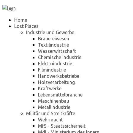
Home
Lost Places
Industrie und Gewerbe
Brauereiwesen
Textilindustrie
Wasserwirtschaft
Chemische Industrie
Elektroindustrie
Filmindustrie
Handwerksbetriebe
Holzverarbeitung
Kraftwerke
Lebensmittelbranche
Maschinenbau
Metallindustrie
Militär und Streitkräfte
Wehrmacht
MfS - Staatssicherheit
MdI - Ministerium des Innern