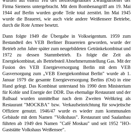
wurden auf einem Teil des Betriebsgeländes Zwangsarbeiter der
Firma Siemens untergebracht. Mit dem Bombenangriff am 19. Mai
1944 auf Berlin wurden große Teile total zerstört. Im Mai 1945
wurde die Brauerei, wie auch viele andere Weißenseer Betriebe,
durch die Rote Armee besetzt.
Dann folgte 1949 die Übergabe in Volkseigentum. 1959 zum
Bestandteil des VEB Berliner Brauereien geworden, wurde der
Betrieb zehn Jahre später zum neugebildeten Getränkekombinat und
1972 zu dessen Stammbetrieb. Es folgte die Zeit als
Energiekombinat, als Betriebsteil Abnehmerumstellung Gas. Mit der
Fusion des VEB Energieversorgung Berlin mit dem VEB
Gasversorgung zum „VEB Energiekombinat Berlin" wurde ab 1.
Januar 1979 die gesamte Energieversorgung Berlins (Ost) in eine
Hand gelegt. Das Kombinat unterstand bis 1990 dem Ministerium
für Kohle und Energie der DDR. Das ehemalige Restaurant und der
Ballsaal wurden unmittelbar nach dem Zweiten Weltkrieg als
Restaurant "MOCKBA" bzw. Verkaufseinrichtung für sowjetische
Offiziere genutzt. 1946/47 wurde es wieder zum kommunalen
Gebäude mit dem Namen "Volkshaus". Restaurant und Saalanbau
führten ab 1949 den Namen "Café Moskau" und seit 1952 "HO-
Gaststätte Volkshaus Weißensee".