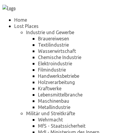
Home
Lost Places
Industrie und Gewerbe
Brauereiwesen
Textilindustrie
Wasserwirtschaft
Chemische Industrie
Elektroindustrie
Filmindustrie
Handwerksbetriebe
Holzverarbeitung
Kraftwerke
Lebensmittelbranche
Maschinenbau
Metallindustrie
Militär und Streitkräfte
Wehrmacht
MfS - Staatssicherheit
MdI - Ministerium des Innern