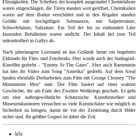
Flüssigkeiten. Die Scheiben der komplett ausgestattet Chemielabore
waren eingeschlagen, die Türen standen weit geöffnet, Chemikalien
waren auf dem Boden verschüttet und in den Regalen standen
Gefäße mit hochgiftigen Substanzen, mit Salpetersäure,
Schwefelsäure, Salzsäure. Ein Teil der bis zu einhundert Liter
fassenden Behältnisse waren undicht. Der Inhalt lief zum Teil
unkontrolliert in Gullys ab.
Nach jahrelangem Leerstand ist das Gelände heute ein begehrtes
Eldorado für Film- und Fotofreaks. Hier wurde auch der Stalingrad-
Kinofilm gedreht – "Enemy At The Gates". Aber auch Rammstein
hat hier ihr Video zum Song "Amerika" gedreht. Auf dem Areal
fanden ebenfalls Dreharbeiten zum Film mit George Clooney "The
Monuments Men" statt. Der Film basiert auf einer wahren
Geschichte, die am Ende des Zweiten Weltkriegs geschah. Es geht
um eine außergewöhnliche Schatzsuche. Kunsthistoriker und
Museumskuratoren versuchen so viele Kunstschätze wie möglich in
Sicherheit zu bringen, damit sie vor der Zerstörung durch Hitler
sicher sind. Ihr größter Gegner ist dabei die Zeit.
Info