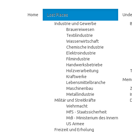
Home
Lost Places
Unde
Industrie und Gewerbe
Brauereiwesen
Textilindustrie
Wasserwirtschaft
Chemische Industrie
Elektroindustrie
Filmindustrie
Handwerksbetriebe
Holzverarbeitung
Kraftwerke
Memo
Lebensmittelbranche
Maschinenbau
Z
Metallindustrie
I
Militär und Streitkräfte
Wehrmacht
MfS - Staatssicherheit
MdI - Ministerium des Innern
US Armee
Freizeit und Erholung