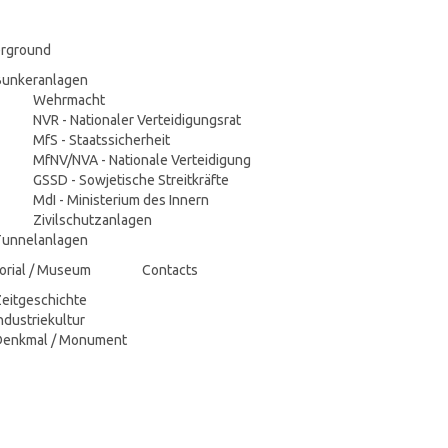
rground
Bunkeranlagen
Wehrmacht
NVR - Nationaler Verteidigungsrat
MfS - Staatssicherheit
MfNV/NVA - Nationale Verteidigung
GSSD - Sowjetische Streitkräfte
MdI - Ministerium des Innern
Zivilschutzanlagen
Tunnelanlagen
rial / Museum
Contacts
eitgeschichte
ndustriekultur
Denkmal / Monument