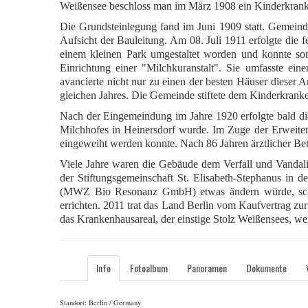
Weißensee beschloss man im März 1908 ein Kinderkranke
Die Grundsteinlegung fand im Juni 1909 statt. Gemeinde
Aufsicht der Bauleitung. Am 08. Juli 1911 erfolgte die
einem kleinen Park umgestaltet worden und konnte so
Einrichtung einer "Milchkuranstalt". Sie umfasste ei
avancierte nicht nur zu einen der besten Häuser dieser 
gleichen Jahres. Die Gemeinde stiftete dem Kinderkranke
Nach der Eingemeindung im Jahre 1920 erfolgte bald die
Milchhofes in Heinersdorf wurde. Im Zuge der Erweite
eingeweiht werden konnte. Nach 86 Jahren ärztlicher Be
Viele Jahre waren die Gebäude dem Verfall und Vandali
der Stiftungsgemeinschaft St. Elisabeth-Stephanus in d
(MWZ Bio Resonanz GmbH) etwas ändern würde, scheint
errichten. 2011 trat das Land Berlin vom Kaufvertrag zu
das Krankenhausareal, der einstige Stolz Weißensees, wei
Info
Fotoalbum
Panoramen
Dokumente
Standort: Berlin / Germany