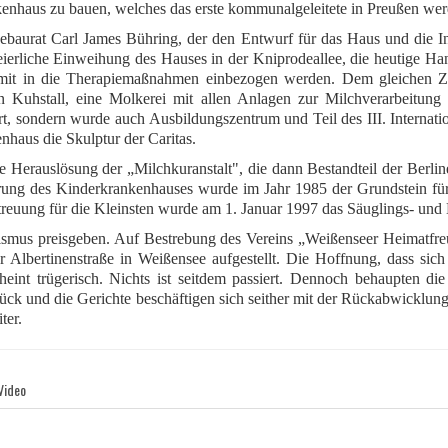
nhaus zu bauen, welches das erste kommunalgeleitete in Preußen werd
baurat Carl James Bühring, der den Entwurf für das Haus und die Inn
 feierliche Einweihung des Hauses in der Kniprodeallee, die heutige
mit in die Therapiemaßnahmen einbezogen werden. Dem gleichen Ziel
nen Kuhstall, eine Molkerei mit allen Anlagen zur Milchverarbeitu
Art, sondern wurde auch Ausbildungszentrum und Teil des III. Interna
nhaus die Skulptur der Caritas.
 Herauslösung der „Milchkuranstalt", die dann Bestandteil der Berli
rung des Kinderkrankenhauses wurde im Jahr 1985 der Grundstein für
treuung für die Kleinsten wurde am 1. Januar 1997 das Säuglings- und
smus preisgeben. Auf Bestrebung des Vereins „Weißenseer Heimatfreun
er Albertinenstraße in Weißensee aufgestellt. Die Hoffnung, dass sic
 trügerisch. Nichts ist seitdem passiert. Dennoch behaupten die K
rück und die Gerichte beschäftigen sich seither mit der Rückabwicklun
ter.
Video