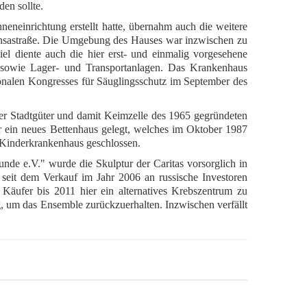
en sollte.
eneinrichtung erstellt hatte, übernahm auch die weitere
 Hansastraße. Die Umgebung des Hauses war inzwischen zu
 diente auch die hier erst- und einmalig vorgesehene
ng sowie Lager- und Transportanlagen. Das Krankenhaus
tionalen Kongresses für Säuglingsschutz im September des
ner Stadtgüter und damit Keimzelle des 1965 gegründeten
 ein neues Bettenhaus gelegt, welches im Oktober 1987
 Kinderkrankenhaus geschlossen.
de e.V." wurde die Skulptur der Caritas vorsorglich in
h seit dem Verkauf im Jahr 2006 an russische Investoren
äufer bis 2011 hier ein alternatives Krebszentrum zu
g, um das Ensemble zurückzuerhalten. Inzwischen verfällt