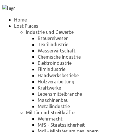
Home
Lost Places
Industrie und Gewerbe
Brauereiwesen
Textilindustrie
Wasserwirtschaft
Chemische Industrie
Elektroindustrie
Filmindustrie
Handwerksbetriebe
Holzverarbeitung
Kraftwerke
Lebensmittelbranche
Maschinenbau
Metallindustrie
Militär und Streitkräfte
Wehrmacht
MfS - Staatssicherheit
MdI - Ministerium des Innern